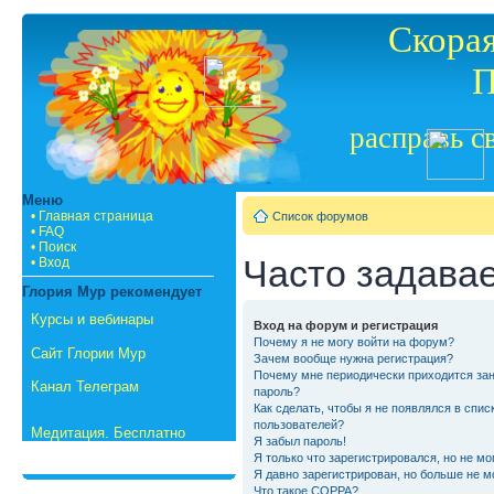
Скорая
П
расправь с
Меню
• Главная страница
Список форумов
• FAQ
• Поиск
Часто задава
• Вход
Глория Мур рекомендует
Курсы и вебинары
Вход на форум и регистрация
Почему я не могу войти на форум?
Сайт Глории Мур
Зачем вообще нужна регистрация?
Почему мне периодически приходится зан
Канал Телеграм
пароль?
Как сделать, чтобы я не появлялся в спис
пользователей?
Медитация. Бесплатно
Я забыл пароль!
Я только что зарегистрировался, но не мо
Я давно зарегистрирован, но больше не мо
Что такое COPPA?