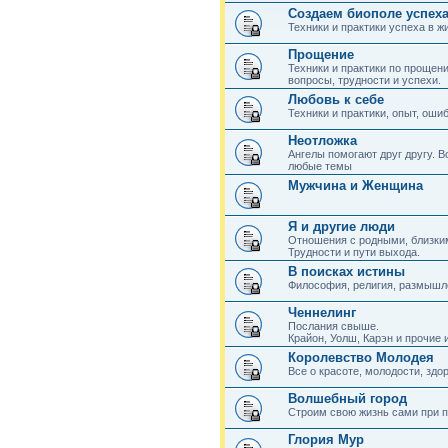
Создаем биополе успеха
Техники и практики успеха в ж
Прощение
Техники и практики по прощен
вопросы, трудности и успехи.
Любовь к себе
Техники и практики, опыт, оши
Неотложка
Ангелы помогают друг другу. В
любые темы
Мужчина и Женщина
Я и другие люди
Отношения с родными, близки
Трудности и пути выхода.
В поисках истины
Философия, религия, размышл
Ченнелинг
Послания свыше.
Крайон, Уолш, Карэн и прочие 
Королевство Молодея
Все о красоте, молодости, здо
Волшебный город
Строим свою жизнь сами при 
Глория Мур