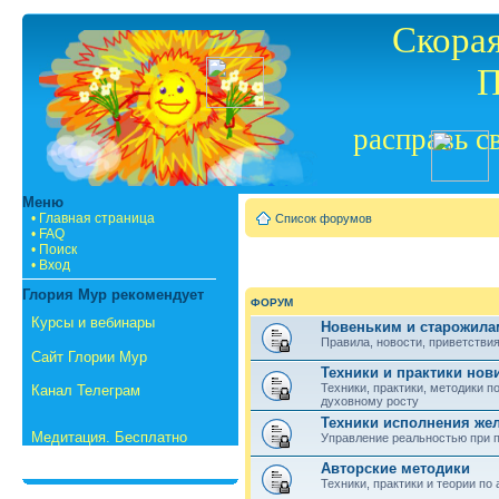
Скорая
П
расправь с
Меню
• Главная страница
Список форумов
• FAQ
• Поиск
• Вход
Глория Мур рекомендует
ФОРУМ
Курсы и вебинары
Новеньким и старожилам
Правила, новости, приветст
Сайт Глории Мур
Техники и практики нов
Техники, практики, методики п
Канал Телеграм
духовному росту
Техники исполнения же
Медитация. Бесплатно
Управление реальностью при 
Авторские методики
Техники, практики и теории по