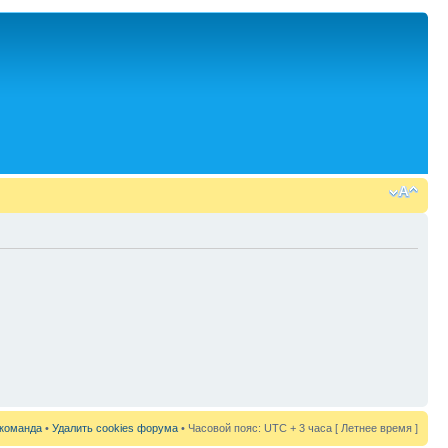
команда
•
Удалить cookies форума
• Часовой пояс: UTC + 3 часа [ Летнее время ]