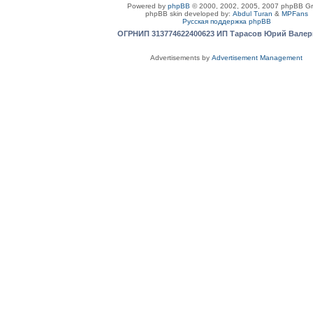
Powered by
phpBB
© 2000, 2002, 2005, 2007 phpBB G
phpBB skin developed by:
Abdul Turan
&
MPFans
Русская поддержка phpBB
ОГРНИП 313774622400623 ИП Тарасов Юрий Вале
Advertisements by
Advertisement Management