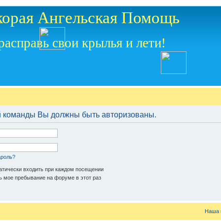
корая Ангельская Помощь
расправь свои крылья и лети!
й команды Вы должны быть авторизованы.
ароль?
тически входить при каждом посещении
 мое пребывание на форуме в этот раз
Наша 