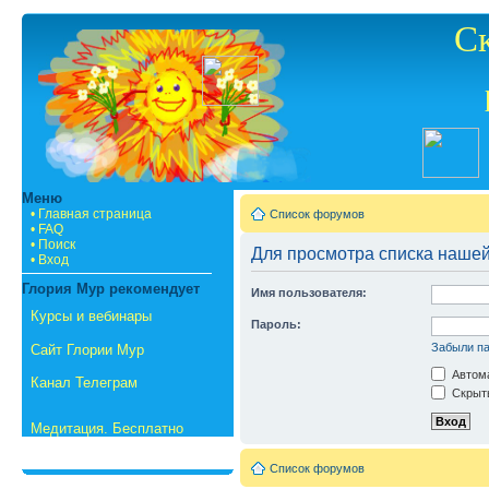
С
Меню
• Главная страница
Список форумов
• FAQ
• Поиск
Для просмотра списка наше
• Вход
Глория Мур рекомендует
Имя пользователя:
Курсы и вебинары
Пароль:
Забыли п
Сайт Глории Мур
Автома
Канал Телеграм
Скрыть
Медитация. Бесплатно
Список форумов