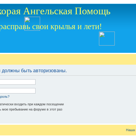
корая Ангельская Помощь
расправь свои крылья и лети!
 должны быть авторизованы.
ароль?
тически входить при каждом посещении
 мое пребывание на форуме в этот раз
Наша 