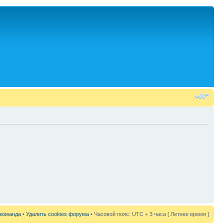
команда
•
Удалить cookies форума
• Часовой пояс: UTC + 3 часа [ Летнее время ]