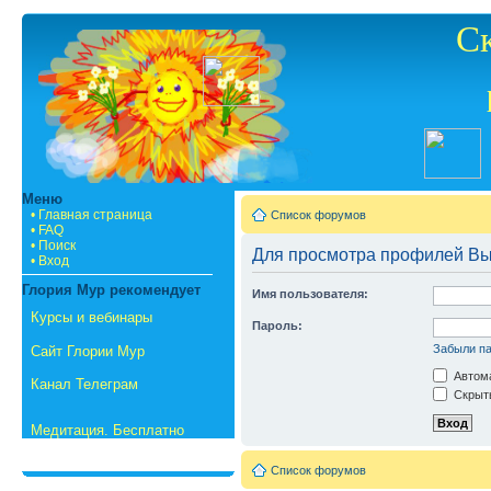
С
Меню
• Главная страница
Список форумов
• FAQ
• Поиск
Для просмотра профилей Вы
• Вход
Глория Мур рекомендует
Имя пользователя:
Курсы и вебинары
Пароль:
Забыли п
Сайт Глории Мур
Автома
Канал Телеграм
Скрыть
Медитация. Бесплатно
Список форумов