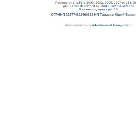
Powered by
phpBB
© 2000, 2002, 2005, 2007 phpBB G
phpBB skin developed by:
Abdul Turan
&
MPFans
Русская поддержка phpBB
ОГРНИП 313774622400623 ИП Тарасов Юрий Вале
Advertisements by
Advertisement Management