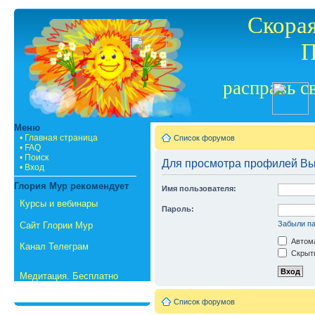
Скорая
П
расправь с
Меню
• Главная страница
Список форумов
• FAQ
• Поиск
Для просмотра профилей Вы
• Вход
Глория Мур рекомендует
Имя пользователя:
Курсы и вебинары
Пароль:
Забыли п
Сайт Глории Мур
Автома
Канал Телеграм
Скрыть
Медитация. Бесплатно
Список форумов