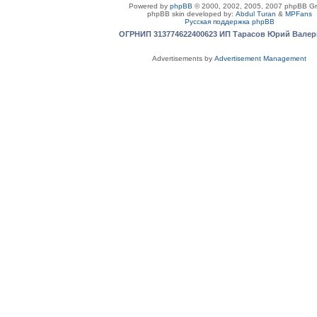
Powered by
phpBB
© 2000, 2002, 2005, 2007 phpBB G
phpBB skin developed by:
Abdul Turan
&
MPFans
Русская поддержка phpBB
ОГРНИП 313774622400623 ИП Тарасов Юрий Вале
Advertisements by
Advertisement Management