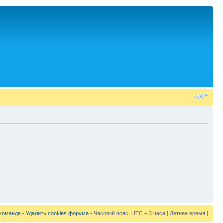
команда
•
Удалить cookies форума
• Часовой пояс: UTC + 3 часа [ Летнее время ]