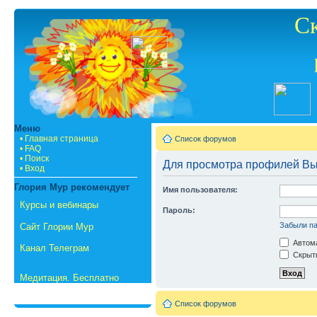
С
Меню
• Главная страница
Список форумов
• FAQ
• Поиск
Для просмотра профилей Вы
• Вход
Глория Мур рекомендует
Имя пользователя:
Курсы и вебинары
Пароль:
Забыли п
Сайт Глории Мур
Автома
Канал Телеграм
Скрыть
Медитация. Бесплатно
Список форумов