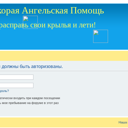
корая Ангельская Помощь
расправь свои крылья и лети!
 должны быть авторизованы.
ароль?
тически входить при каждом посещении
 мое пребывание на форуме в этот раз
Наша 