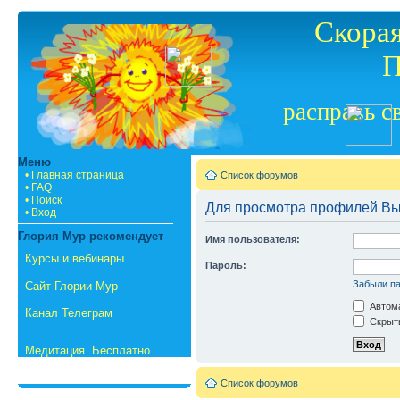
Скорая
П
расправь с
Меню
• Главная страница
Список форумов
• FAQ
• Поиск
Для просмотра профилей Вы
• Вход
Глория Мур рекомендует
Имя пользователя:
Курсы и вебинары
Пароль:
Забыли п
Сайт Глории Мур
Автома
Канал Телеграм
Скрыть
Медитация. Бесплатно
Список форумов