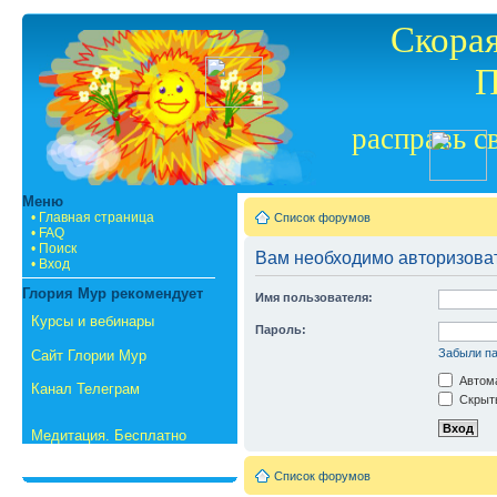
Скорая
П
расправь с
Меню
• Главная страница
Список форумов
• FAQ
• Поиск
Вам необходимо авторизовать
• Вход
Глория Мур рекомендует
Имя пользователя:
Курсы и вебинары
Пароль:
Забыли п
Сайт Глории Мур
Автома
Канал Телеграм
Скрыть
Медитация. Бесплатно
Список форумов