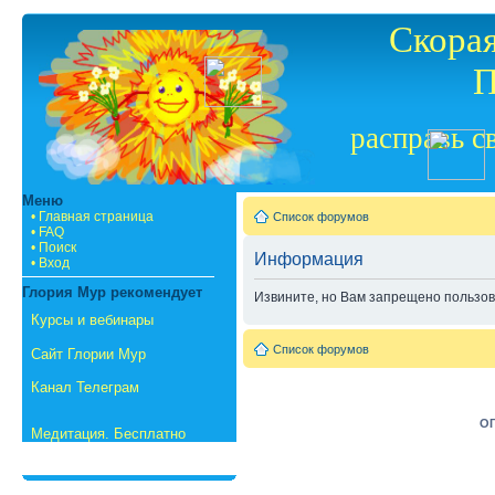
Скорая
П
расправь с
Меню
• Главная страница
Список форумов
• FAQ
• Поиск
Информация
• Вход
Глория Мур рекомендует
Извините, но Вам запрещено пользов
Курсы и вебинары
Список форумов
Сайт Глории Мур
Канал Телеграм
ОГ
Медитация. Бесплатно