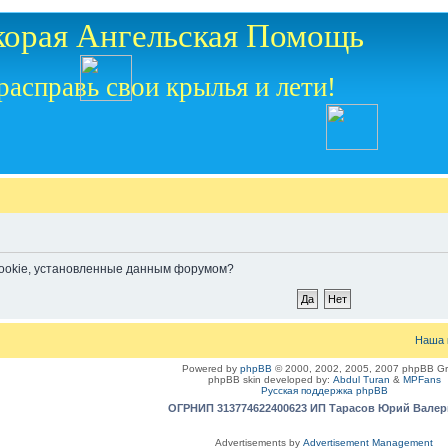
корая Ангельская Помощь
расправь свои крылья и лети!
 cookie, установленные данным форумом?
Наша 
Powered by
phpBB
© 2000, 2002, 2005, 2007 phpBB G
phpBB skin developed by:
Abdul Turan
&
MPFans
Русская поддержка phpBB
ОГРНИП 313774622400623 ИП Тарасов Юрий Вале
Advertisements by
Advertisement Management