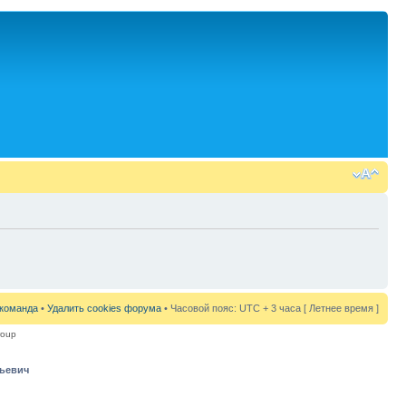
команда
•
Удалить cookies форума
• Часовой пояс: UTC + 3 часа [ Летнее время ]
roup
рьевич