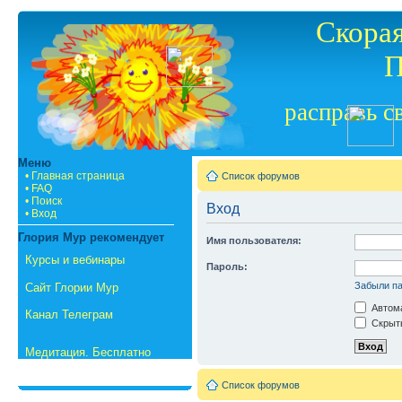
Скорая
П
расправь с
Меню
• Главная страница
Список форумов
• FAQ
• Поиск
Вход
• Вход
Глория Мур рекомендует
Имя пользователя:
Курсы и вебинары
Пароль:
Забыли п
Сайт Глории Мур
Автома
Канал Телеграм
Скрыть
Медитация. Бесплатно
Список форумов