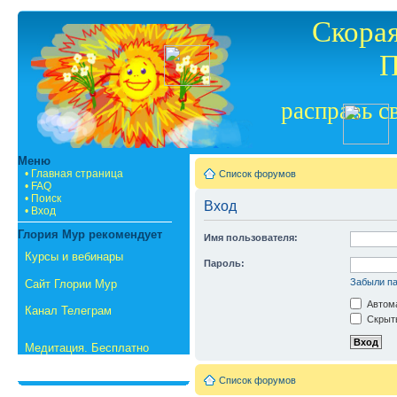
Скорая
П
расправь с
Меню
• Главная страница
Список форумов
• FAQ
• Поиск
Вход
• Вход
Глория Мур рекомендует
Имя пользователя:
Курсы и вебинары
Пароль:
Забыли п
Сайт Глории Мур
Автома
Канал Телеграм
Скрыть
Медитация. Бесплатно
Список форумов