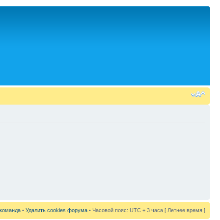
команда
•
Удалить cookies форума
• Часовой пояс: UTC + 3 часа [ Летнее время ]