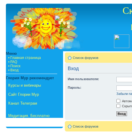
С
Меню
• Главная страница
Список форумов
• FAQ
• Поиск
Вход
• Вход
Глория Мур рекомендует
Имя пользователя:
Курсы и вебинары
Пароль:
Забыли п
Сайт Глории Мур
Автома
Канал Телеграм
Скрыть
Медитация. Бесплатно
Список форумов