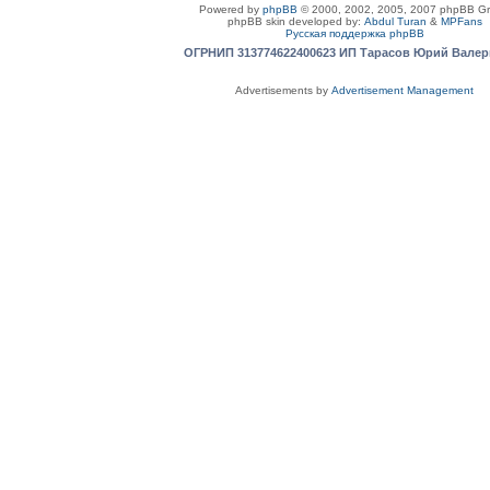
Powered by
phpBB
© 2000, 2002, 2005, 2007 phpBB G
phpBB skin developed by:
Abdul Turan
&
MPFans
Русская поддержка phpBB
ОГРНИП 313774622400623 ИП Тарасов Юрий Вале
Advertisements by
Advertisement Management