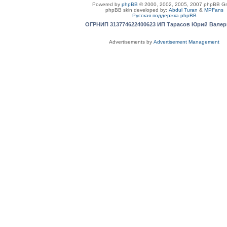
Powered by
phpBB
© 2000, 2002, 2005, 2007 phpBB G
phpBB skin developed by:
Abdul Turan
&
MPFans
Русская поддержка phpBB
ОГРНИП 313774622400623 ИП Тарасов Юрий Вале
Advertisements by
Advertisement Management