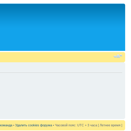
команда
•
Удалить cookies форума
• Часовой пояс: UTC + 3 часа [ Летнее время ]