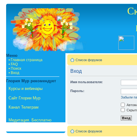
С
Меню
• Главная страница
Список форумов
• FAQ
• Поиск
Вход
• Вход
Глория Мур рекомендует
Имя пользователя:
Курсы и вебинары
Пароль:
Забыли п
Сайт Глории Мур
Автома
Канал Телеграм
Скрыть
Медитация. Бесплатно
Список форумов