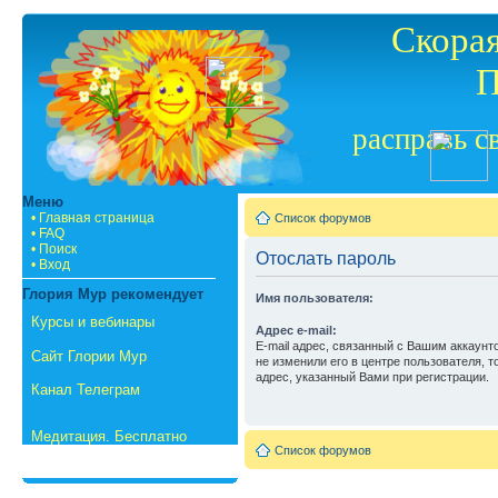
Скорая
П
расправь с
Меню
• Главная страница
Список форумов
• FAQ
• Поиск
Отослать пароль
• Вход
Глория Мур рекомендует
Имя пользователя:
Курсы и вебинары
Адрес e-mail:
E-mail адрес, связанный с Вашим аккаунт
Сайт Глории Мур
не изменили его в центре пользователя, то
адрес, указанный Вами при регистрации.
Канал Телеграм
Медитация. Бесплатно
Список форумов