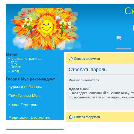
С
Меню
• Главная страница
Список форумов
• FAQ
• Поиск
Отослать пароль
• Вход
Глория Мур рекомендует
Имя пользователя:
Курсы и вебинары
Адрес e-mail:
E-mail адрес, связанный с Вашим аккаунт
Сайт Глории Мур
пользователя, то это e-mail адрес, указа
Канал Телеграм
Медитация. Бесплатно
Список форумов