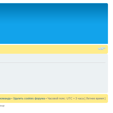
команда
•
Удалить cookies форума
• Часовой пояс: UTC + 3 часа [ Летнее время ]
roup