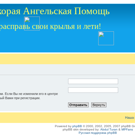
корая Ангельская Помощь
расправь свои крылья и лети!
ом. Если Вы не изменили его в центре
нный Вами при регистрации.
Наша 
Powered by
phpBB
© 2000, 2002, 2005, 2007 phpBB G
phpBB skin developed by:
Abdul Turan
&
MPFans
Русская поддержка phpBB