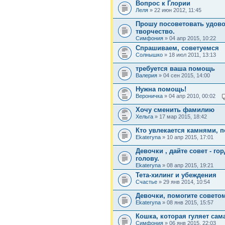
Вопрос к Глории
Леля
» 22 июн 2012, 11:45
Прошу посоветовать удово
творчество.
Симфония
» 04 апр 2015, 10:22
Спрашиваем, советуемся
Солнышко
» 18 июл 2011, 13:13
требуется ваша помощь
Валерия
» 04 сен 2015, 14:00
Нужна помощь!
Вероничка
» 04 апр 2010, 00:02
Хочу сменить фамилию
Хельга
» 17 мар 2015, 18:42
Кто увлекается камнями, 
Ekateryna
» 10 апр 2015, 17:01
Девочки , дайте совет - г
голову.
Ekateryna
» 08 апр 2015, 19:21
Тета-хилинг и убеждения
Счастье
» 29 янв 2014, 10:54
Девочки, помогите совето
Ekateryna
» 08 янв 2015, 15:57
Кошка, которая гуляет сама
Симфония
» 06 янв 2015, 22:03