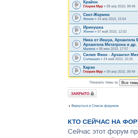
Крайон
Глория Мур
» 09 апр 2010, 08:48
Сент-Жермен
Женни
» 14 апр 2010, 15:54
Иринушка
Женни
» 07 май 2010, 12:02
Ника от Иешуа, Архангела 
Архангела Метатрона и др.
Малина
» 08 июн 2010, 17:57
Силия Фенн - Архангел Ми
Солнышко
» 24 май 2010, 10:26
Карэн
Глория Мур
» 09 апр 2010, 08:49
Показать темы за:
Форум закрыт
Вернуться в Список форумов
КТО СЕЙЧАС НА ФО
Сейчас этот форум пр