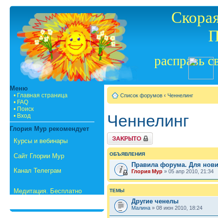
Скорая
П
расправь с
Меню
• Главная страница
Список форумов
‹
Ченнелинг
• FAQ
• Поиск
Ченнелинг
• Вход
Глория Мур рекомендует
Форум закрыт
Курсы и вебинары
ОБЪЯВЛЕНИЯ
Сайт Глории Мур
Правила форума. Для нов
Канал Телеграм
Глория Мур
» 05 апр 2010, 21:34
Медитация. Бесплатно
ТЕМЫ
Другие ченелы
Малина
» 08 июн 2010, 18:24