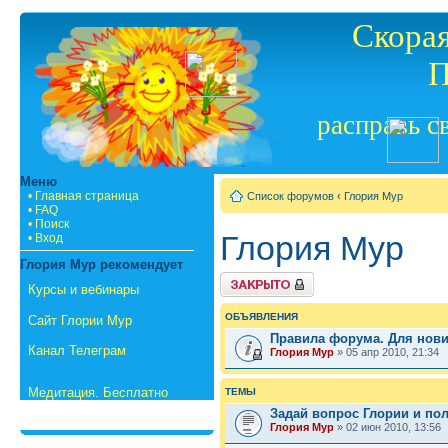
Скорая
П
расправь с
Меню
• Главная страница
Список форумов
‹
Глория Мур
• FAQ
• Поиск
Глория Мур
• Вход
Глория Мур рекомендует
Форум закрыт
Курсы и вебинары
ОБЪЯВЛЕНИЯ
Сайт Глории Мур
Правила форума. Для нов
Канал Телеграм
Глория Мур
» 05 апр 2010, 21:34
Медитация. Бесплатно
ТЕМЫ
Задай вопрос Глории и пол
Глория Мур
» 02 июн 2010, 13:56