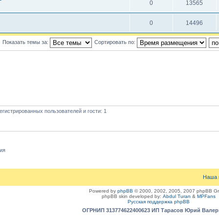
0
13565
0
14496
Показать темы за:
Сортировать по:
егистрированных пользователей и гости: 1
ия
Наша 
Powered by
phpBB
© 2000, 2002, 2005, 2007 phpBB G
phpBB skin developed by:
Abdul Turan
&
MPFans
Русская поддержка phpBB
ОГРНИП 313774622400623 ИП Тарасов Юрий Вале