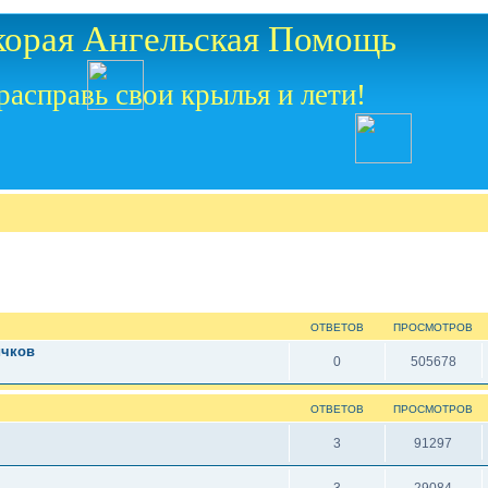
корая Ангельская Помощь
расправь свои крылья и лети!
ОТВЕТОВ
ПРОСМОТРОВ
ичков
0
505678
ОТВЕТОВ
ПРОСМОТРОВ
3
91297