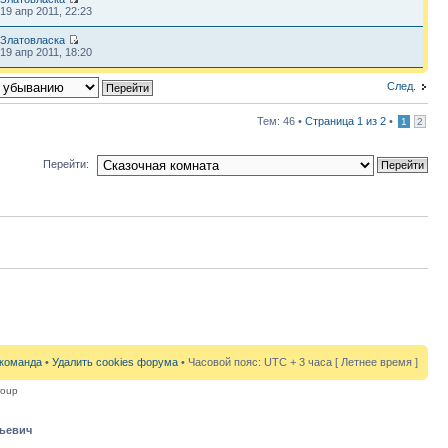
19 апр 2011, 22:23
Златовласка
19 апр 2011, 18:20
След.
Тем: 46 •
Страница
1
из
2
•
1
2
Перейти:
команда
•
Удалить cookies форума
• Часовой пояс: UTC + 3 часа [ Летнее время ]
roup
рьевич