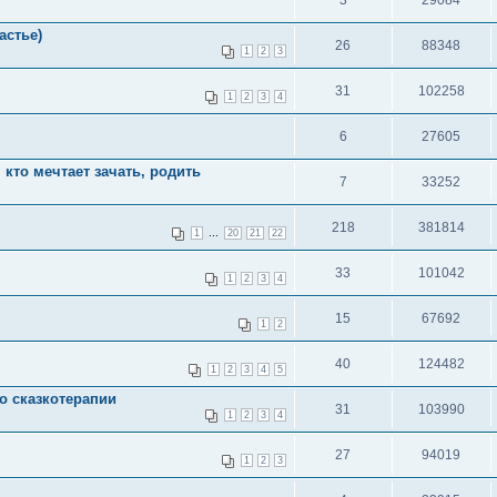
3
29084
астье)
26
88348
1
2
3
31
102258
1
2
3
4
6
27605
, кто мечтает зачать, родить
7
33252
218
381814
...
1
20
21
22
33
101042
1
2
3
4
15
67692
1
2
40
124482
1
2
3
4
5
о сказкотерапии
31
103990
1
2
3
4
27
94019
1
2
3