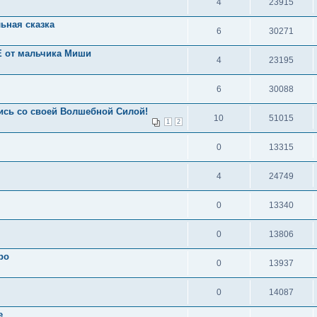
4
23915
ьная сказка
6
30271
 от мальчика Миши
4
23195
6
30088
сь со своей Волшебной Силой!
10
51015
1
2
0
13315
4
24749
0
13340
0
13806
ро
0
13937
0
14087
е