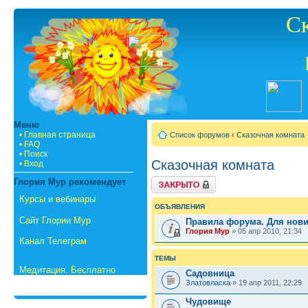
С
Меню
• Главная страница
Список форумов
‹
Сказочная комната
• FAQ
• Поиск
Сказочная комната
• Вход
Форум закрыт
Глория Мур рекомендует
Курсы и вебинары
ОБЪЯВЛЕНИЯ
Сайт Глории Мур
Правила форума. Для нов
Глория Мур
» 05 апр 2010, 21:34
Канал Телеграм
ТЕМЫ
Медитация. Бесплатно
Садовница
Златовласка
» 19 апр 2011, 22:29
Чудовище