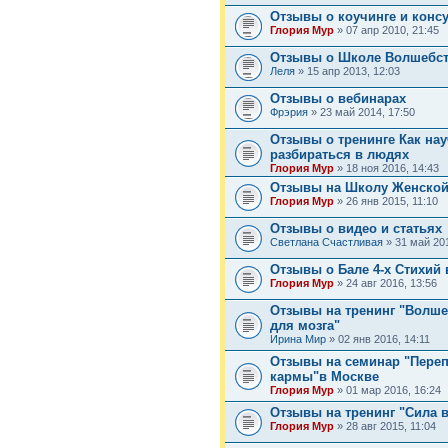
Отзывы о коучинге и конс
Глория Мур
» 07 апр 2010, 21:45
Отзывы о Школе Волшебс
Леля
» 15 апр 2013, 12:03
Отзывы о вебинарах
Фрэрия
» 23 май 2014, 17:50
Отзывы о тренинге Как на
разбираться в людях
Глория Мур
» 18 ноя 2016, 14:43
Отзывы на Школу Женско
Глория Мур
» 26 янв 2015, 11:10
Отзывы о видео и статьях
Светлана Счастливая
» 31 май 201
Отзывы о Бале 4-х Стихий 
Глория Мур
» 24 авг 2016, 13:56
Отзывы на тренинг "Волш
для мозга"
Ирина Мир
» 02 янв 2016, 14:11
Отзывы на семинар "Пере
кармы"в Москве
Глория Мур
» 01 мар 2016, 16:24
Отзывы на тренинг "Сила 
Глория Мур
» 28 авг 2015, 11:04