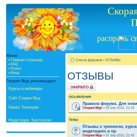
Скорая
П
расправь с
Меню
• Главная страница
Список форумов
‹
ОТЗЫВЫ
• FAQ
• Поиск
ОТЗЫВЫ
• Вход
Глория Мур рекомендует
Форум закрыт
Курсы и вебинары
ОБЪЯВЛЕНИЯ
Сайт Глории Мур
Правила форума. Для нов
Канал Телеграм
Глория Мур
» 05 апр 2010, 21:34
Медитация. Бесплатно
ТЕМЫ
Отзывы о тренингах, курса
медитациях и пр.
Глория Мур
» 07 апр 2010, 21:43