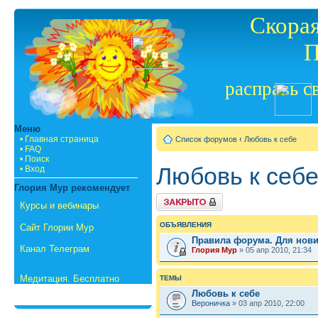
Скорая
П
расправь с
Меню
• Главная страница
Список форумов
‹
Любовь к себе
• FAQ
• Поиск
Любовь к себ
• Вход
Глория Мур рекомендует
Форум закрыт
Курсы и вебинары
ОБЪЯВЛЕНИЯ
Сайт Глории Мур
Правила форума. Для нов
Канал Телеграм
Глория Мур
» 05 апр 2010, 21:34
Медитация. Бесплатно
ТЕМЫ
Любовь к себе
Вероничка
» 03 апр 2010, 22:00