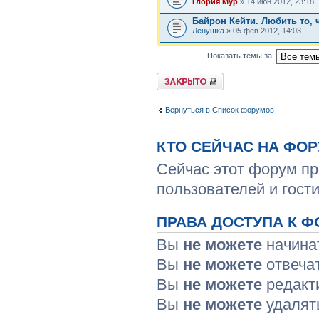
Глория Мур
» 14 июн 2012, 23:18
Байрон Кейти. Любить то, 
Ленушка
» 05 фев 2012, 14:03
Показать темы за:
Форум закрыт
Вернуться в Список форумов
КТО СЕЙЧАС НА ФО
Сейчас этот форум пр
пользователей и гости
ПРАВА ДОСТУПА К Ф
Вы
не можете
начина
Вы
не можете
отвеча
Вы
не можете
редакт
Вы
не можете
удалят