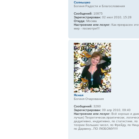
Солнышко
Богиня Радости и Благословения
Сообщений:
10875
Зарегистрирован:
02 июл 2010, 15:28
Откуда:
Москва
Настроение или лозунг:
Как прекрасен это
мир - посмотри!!!
Ясная
Богиня Очарования
Сообщений:
3260
Зарегистрирован:
09 апр 2010, 09:40
Настроение или лозунг:
Всё хорошо и да
лучше) Теоретически,практически, логическ
дедуктивно, индуктивно, по статистике, по
теории больших чисел, по Фрейду, по Ниц
по Дарвину...ПО ЛЮБОМУ!!!!!