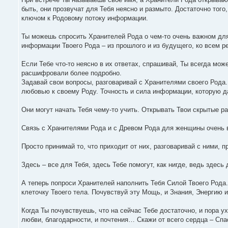
быть, они прозвучат для Тебя неясно и размыто. Достаточно того
ключом к Родовому потоку информации.
Ты можешь спросить Хранителей Рода о чем-то очень важном для
информации Твоего Рода – из прошлого и из будущего, ко всем р
Если Тебе что-то неясно в их ответах, спрашивай, Ты всегда мож
расшифровали более подробно.
Задавай свои вопросы, разговаривай с Хранителями своего Рода
любовью к своему Роду. Точность и сила информации, которую д
Они могут начать Тебя чему-то учить. Открывать Твои скрытые ра
Связь с Хранителями Рода и с Древом Рода для женщины очень в
Просто принимай то, что приходит от них, разговаривай с ними, п
Здесь – все для Тебя, здесь Тебе помогут, как нигде, ведь здесь 
А теперь попроси Хранителей наполнить Тебя Силой Твоего Рода. 
клеточку Твоего тела. Почувствуй эту Мощь, и Знания, Энергию и
Когда Ты почувствуешь, что на сейчас Тебе достаточно, и пора 
любви, благодарности, и почтения… Скажи от всего сердца – Сп