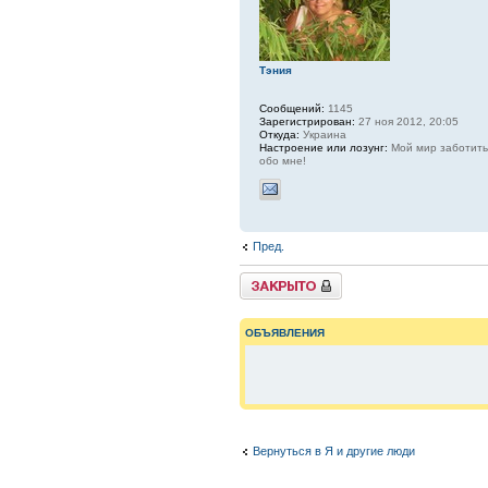
Тэния
Сообщений:
1145
Зарегистрирован:
27 ноя 2012, 20:05
Откуда:
Украина
Настроение или лозунг:
Мой мир заботить
обо мне!
Пред.
{
TOPIC_LOCKED_SHORT
}
ОБЪЯВЛЕНИЯ
Вернуться в Я и другие люди