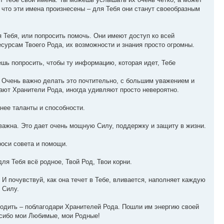
, что эти имена произнесены – для Тебя они станут своеобразным
 Тебя, или попросить помочь. Они имеют доступ ко всей
есурсам Твоего Рода, их возможности и знания просто огромны.
ешь попросить, чтобы ту информацию, которая идет, Тебе
. Очень важно делать это почтительно, с большим уважением и
ают Хранители Рода, иногда удивляют просто невероятно.
нее таланты и способности.
ажна. Это дает очень мощную Силу, поддержку и защиту в жизни.
роси совета и помощи.
для Тебя всё родное, Твой Род, Твои корни.
И почувствуй, как она течет в Тебе, вливается, наполняет каждую
 Силу.
уходить – поблагодари Хранителей Рода. Пошли им энергию своей
асибо мои Любимые, мои Родные!