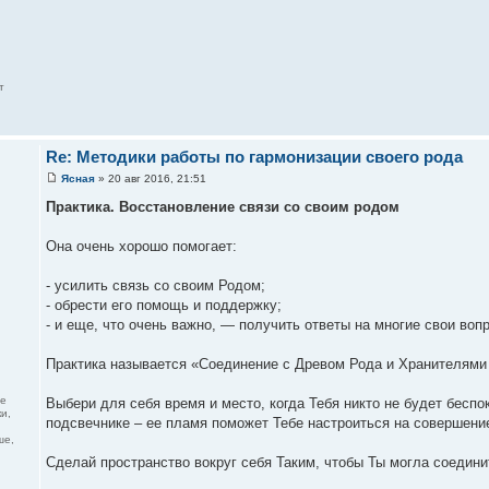
т
Re: Методики работы по гармонизации своего рода
Ясная
» 20 авг 2016, 21:51
Практика. Восстановление связи со своим родом
Она очень хорошо помогает:
- усилить связь со своим Родом;
- обрести его помощь и поддержку;
- и еще, что очень важно, — получить ответы на многие свои воп
Практика называется «Соединение с Древом Рода и Хранителями с
же
Выбери для себя время и место, когда Тебя никто не будет бес
и,
подсвечнике – ее пламя поможет Тебе настроиться на совершение
ше,
Сделай пространство вокруг себя Таким, чтобы Ты могла соедини