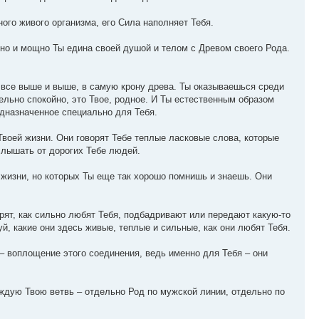
ого живого организма, его Сила наполняет Тебя.
лно и мощно Ты едина своей душой и телом с Древом своего Рода.
 все выше и выше, в самую крону древа. Ты оказываешься среди
льно спокойно, это Твое, родное. И Ты естественным образом
едназначенное специально для Тебя.
 Твоей жизни. Они говорят Тебе теплые ласковые слова, которые
слышать от дорогих Тебе людей.
 жизни, но которых Ты еще так хорошо помнишь и знаешь. Они
орят, как сильно любят Тебя, подбадривают или передают какую-то
, какие они здесь живые, теплые и сильные, как они любят Тебя.
– воплощение этого соединения, ведь именно для Тебя – они
ждую Твою ветвь – отдельно Род по мужской линии, отдельно по