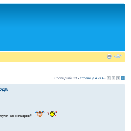
Сообщений: 33 •
Страница
4
из
4
•
1
2
3
4
ода
лучится шикарно!!!