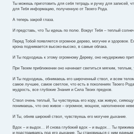
Ты можешь приготовить для себя тетрадь и ручку для записей, ч
для Тебя информацию, полученную от Твоего Рода.
А теперь закрой глаза.
И представь, что Ты идешь по полю. Вокруг Тебя – теплый солнеч
Перед Тобой появляется огромное дерево, могучее и здоровое. Е
крона поднимается высоко-высоко, в самые облака.
И Ты подходишь к этому огромному Дереву, оно неудержимо притя
При Твоем приближении оно начинает светиться мягким, теплым,
И Ты подходишь, обнимаешь его широченный ствол, и всем телом
самое лучшее, самое светлое, что есть в поколениях Твоего Род
мудрость, все глубокие Знания и Сила Твоих предков.
Ствол очень теплый, Ты чувствуешь его кору, как живую, сияющу
понимаешь, что оно живое – огромное, мощное, наполненное нев
И Ты, обняв широкий ствол, чувствуешь его могучее дыхание.
Вдох – и выдох… И снова глубокий вдох – и выдох… Ты прижима
и подстраиваясь под его дыхание. Ты становишься с ним едины