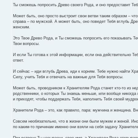
Ты сможешь попросить Древо своего Рода, и оно предоставит Те
Может быть, оно просто выстроит свои ветви таким образом – что
справа – по мужской. А может быть, оно поведет Тебя вглубь Д
женским.
Это Твое Древо Рода, и Ты сможешь попросить его показывать Теб
Твои вопросы.
И если Ты готова к этой информации, если она действительно Те
ответ.
И сейчас – иди вглубь Древа, иди к корням. Тебе нужно найти Хр
Силу, учить Тебя и отвечать на важные для Тебя вопросы.
Может быть, проводником к Хранителям Рода станет кто-то из не
родственники, о которых Ты знаешь меньше, или вообще никогда 
и приходят, чтобы поддержать Тебя, наполнить Тебя своей мудро
Хранители Рода – это, как правило, пара: мужчина и женщина. Вн
Совсем необязательно, что в жизни они были мужем и женой. Иног
по каким-то причинам именно они взяли на себя задачу Хранител
При встрече Ты называешь свое имя, а Хранители Рода открываю