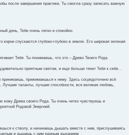
тобы после завершения практики, Ты смогла сразу записать важную
ный день, Тебе очень легко и спокойно.
го корни спускаются глубоко-глубоко в землю. Его широкая зеленая
гивает Тебя. Ты понимаешь, что это – Древо Твоего Рода.
 удивительно приятным светом, и еще больше тянет Тебя к себе…
 приникаешь, прижимаешься к нему. Здесь сосредоточено всё
а. Лучшие таланты, лучшие способности, вся великая любовь,
ю кожу Древа своего Рода. Ты очень четко чувствуешь и
ероятной Родовой Энергией.
ешься к стволу, и начинаешь дышать вместе с ним, прислушиваясь
м целым и дышишь с ним единым дыханием.