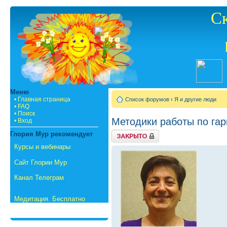
С
Меню
• Главная страница
Список форумов
‹
Я и другие люди
• FAQ
• Поиск
Методики работы по гар
• Вход
{
Глория Мур рекомендует
TOPIC_LOCKED_SHORT
}
Курсы и вебинары
Сайт Глории Мур
Канал Телеграм
Медитация. Бесплатно