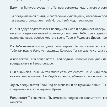
Вдох – и Ты чувствуешь, что Ты неотъемлемая часть этого огромн
Ты соединяешься с ним, и постепенно чувствуешь, насколько по
Ты вышла отсюда, это Твой Исток, Твой Род, Твои корни.
И Тебя вдруг подхватывает невидимая Сила и поднимает наверх,
могучих надежных ветвей и сияющих листьев, Тебе здесь удивите
находишь свое, особое место в кроне Твоего Родового Древа, пр
И к Тебе начинают приходить Твои родные. Те, кто сейчас есть в
Тебе так важно было услышать… Которые Ты так давно хотела у
А вот вокруг Тебя появляются Твои родные, которые уже ушли из
всегда живут в Твоем сердце.
Они обнимают Тебя, им так много есть что сказать Тебе. Они гов
важную информацию. Пообщайся с ними, обними их – и почувствуй
Здесь соединяются Твой Род по женской и по мужской линии. Ты 
соединились в этом едином Древе.
Если потом Ты захочешь, Ты сможешь подробнее рассмотреть ка
женской.