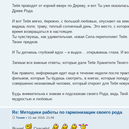
Тебя проводят от корней вверх по Дереву, и вот Ты уже оказалась
Древе Рода.
И вот Тебя мягко, бережно, с большой любовью, опускают на зем
видишь поле, траву, теплый солнечный день. Это место, с котор
время возвращаться в настоящее.
Ты чувствуешь, как удивительная, новая Сила переполняет Тебя
Твоих предков.
И Ты делаешь глубокий вдох – и выдох… открываешь глаза. И в
Запиши все важные ответы, которые дали Тебе Хранители Твоего
Как правило, информация идет еще в течение недели после практ
фильмов, которые Ты будешь смотреть, в книгах, которые попадут
совершенно незнакомый человек, который откроет для Тебя нов
Будь внимательна к знакам и подсказкам своего Рода, ведь Твой 
мудростью и любовью.
Re: Методики работы по гармонизации своего рода
Тэния
» 21 авг 2016, 21:08
Ясная!
Спасибо!