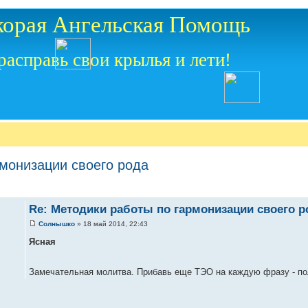
корая Ангельская Помощь
расправь свои крылья и лети!
монизации своего рода
Re: Методики работы по гармонизации своего р
Солнышко
» 18 май 2014, 22:43
Ясная
Замечательная молитва. Прибавь еще ТЭО на каждую фразу - по