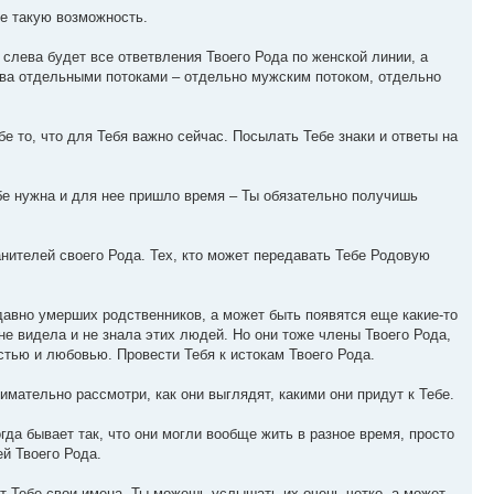
бе такую возможность.
 слева будет все ответвления Твоего Рода по женской линии, а
рева отдельными потоками – отдельно мужским потоком, отдельно
е то, что для Тебя важно сейчас. Посылать Тебе знаки и ответы на
бе нужна и для нее пришло время – Ты обязательно получишь
анителей своего Рода. Тех, кто может передавать Тебе Родовую
давно умерших родственников, а может быть появятся еще какие-то
не видела и не знала этих людей. Но они тоже члены Твоего Рода,
стью и любовью. Провести Тебя к истокам Твоего Рода.
имательно рассмотри, как они выглядят, какими они придут к Тебе.
да бывает так, что они могли вообще жить в разное время, просто
ей Твоего Рода.
т Тебе свои имена. Ты можешь услышать их очень четко, а может