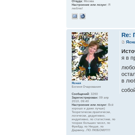
Откуда:
Москва
Настроение или лозунг:
Я
люблю!
Re:
Ясн
Исто
я в 
любов
остал
в люб
Ясная
Богиня Очарования
собо
Сообщений:
3260
Зарегистрирован:
09 апр
2010, 09:40
Настроение или лозунг:
Всё
хорошо и даже лучше)
Теоретически,практически,
логически, дедуктивно,
индуктивно, по статистике, по
теории больших чисел, по
Фрейду, по Ницше, по
Дарвину...ПО ЛЮБОМУ!!!!!