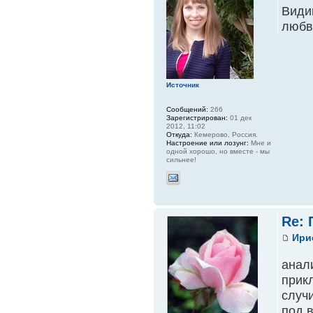
Види
любв
Источник
Сообщений:
266
Зарегистрирован:
01 дек
2012, 11:02
Откуда:
Кемерово, Россия.
Настроение или лозунг:
Мне и
одной хорошо, но вместе - мы
сильнее!
Re:
Ири
анал
прик
случ
под 