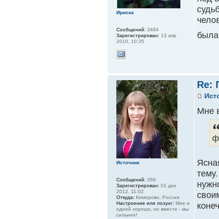
судь
Ириска
челов
Сообщений:
3484
был
Зарегистрирован:
13 апр
2010, 10:35
Re:
Ист
Мне 
ф
Ясная
Источник
тему.
Сообщений:
266
нужно
Зарегистрирован:
01 дек
2012, 11:02
своим
Откуда:
Кемерово, Россия.
Настроение или лозунг:
Мне и
конеч
одной хорошо, но вместе - мы
сильнее!