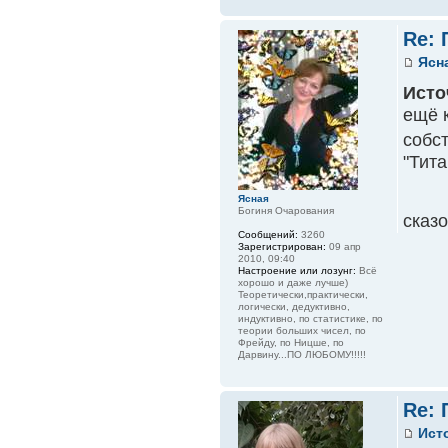
Re:
Ясн
Исто
ещё 
собс
"Тита
Ясная
Богиня Очарования
сказ
Сообщений:
3260
Зарегистрирован:
09 апр
2010, 09:40
Настроение или лозунг:
Всё
хорошо и даже лучше)
Теоретически,практически,
логически, дедуктивно,
индуктивно, по статистике, по
теории больших чисел, по
Фрейду, по Ницше, по
Дарвину...ПО ЛЮБОМУ!!!!!
Re:
Ист