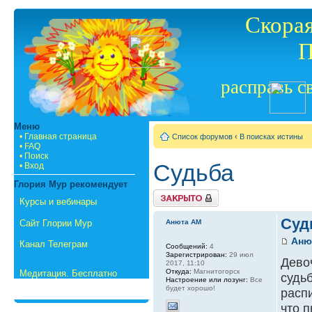
Скорая
П
расправь с
Меню
• Главная страница
Список форумов
‹
В поисках истины
• FAQ
• Поиск
Судьба
• Вход
Глория Мур рекомендует
{
Курсы и вебинары
TOPIC_LOCKED_SHORT
}
Суд
Сайт Глории Мур
Анюта АМ
Аню
Канал Телеграм
Сообщений:
4
Зарегистрирован:
29 июл
Девоч
2017, 11:10
Откуда:
Магнитогорск
Медитация. Бесплатно
судь
Настроение или лозунг:
Все
будет хорошо!
распи
что 