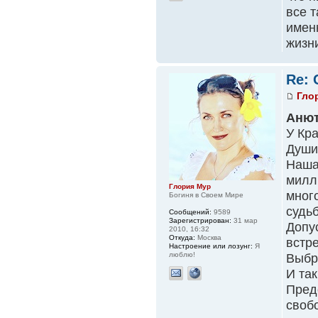
все т
именн
жизн
Re: 
Гло
Аню
У Кра
Души
Наша
милли
Глория Мур
много
Богиня в Своем Мире
судьб
Сообщений:
9589
Зарегистрирован:
31 мар
Допу
2010, 16:32
Откуда:
Москва
встр
Настроение или лозунг:
Я
люблю!
Выбра
И та
Предс
своб