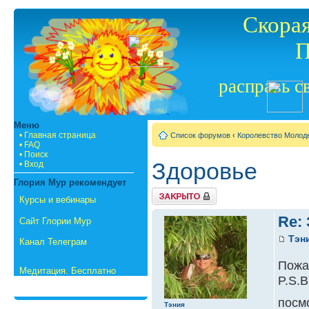
Скорая
П
расправь с
Меню
• Главная страница
Список форумов
‹
Королевство Молод
• FAQ
• Поиск
Здоровье
• Вход
Глория Мур рекомендует
{
Курсы и вебинары
TOPIC_LOCKED_SHORT
}
Re:
Сайт Глории Мур
Тэн
Канал Телеграм
Пожа
Медитация. Бесплатно
P.S.
посм
Тэния