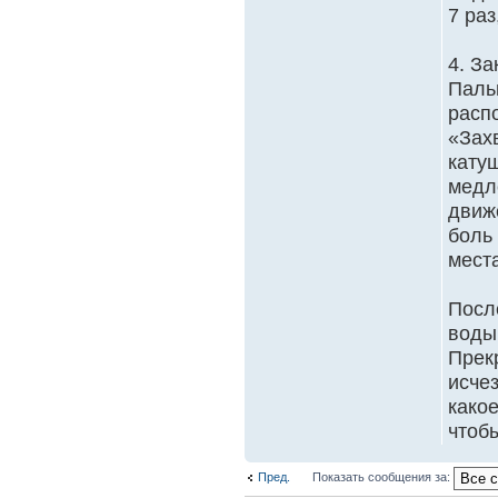
7 раз
4. За
Паль
распо
«Зах
катуш
медл
движ
боль
мест
Посл
воды.
Прек
исче
како
чтоб
Пред.
Показать сообщения за: