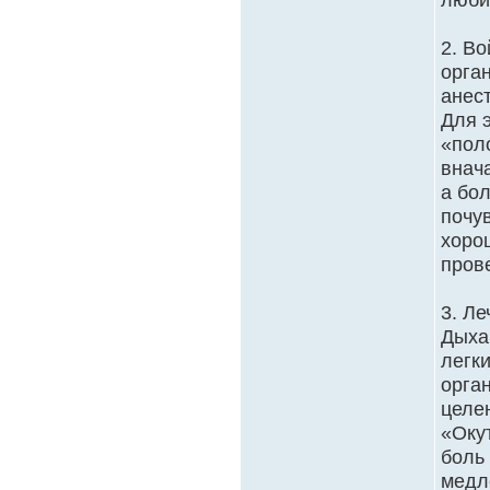
2. В
орга
анес
Для 
«поло
внач
а бо
почу
хоро
пров
3. Ле
Дыха
легки
орга
целе
«Оку
боль
медл