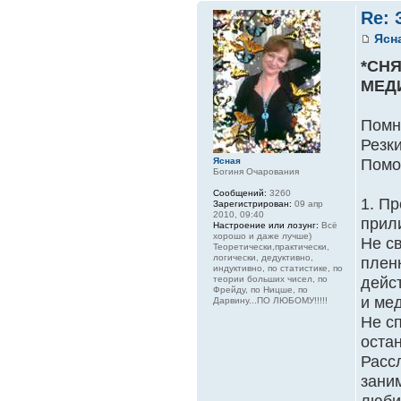
Re: 
Ясн
*СН
МЕД
Помн
Резки
Помо
Ясная
Богиня Очарования
Сообщений:
3260
1. Пр
Зарегистрирован:
09 апр
2010, 09:40
прили
Настроение или лозунг:
Всё
хорошо и даже лучше)
Не с
Теоретически,практически,
логически, дедуктивно,
пленк
индуктивно, по статистике, по
дейс
теории больших чисел, по
Фрейду, по Ницше, по
и мед
Дарвину...ПО ЛЮБОМУ!!!!!
Не с
оста
Расс
зани
люби