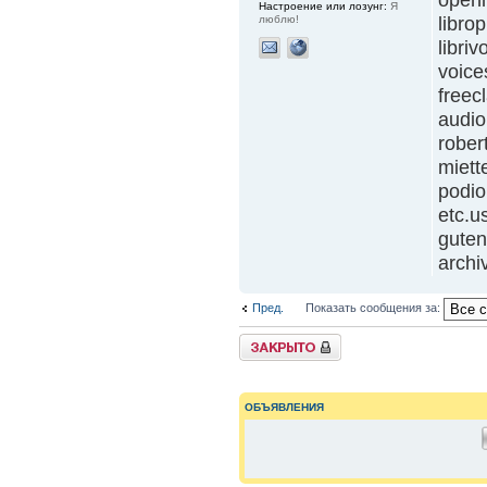
openl
Настроение или лозунг:
Я
люблю!
libro
libriv
voice
freec
audio
robe
miett
podi
etc.us
guten
archi
Пред.
Показать сообщения за:
{
TOPIC_LOCKED_SHORT
}
ОБЪЯВЛЕНИЯ