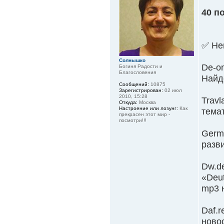
40 п
✅ Не
Солнышко
De-o
Богиня Радости и
Благословения
Найд
Сообщений:
10875
Зарегистрирован:
02 июл
2010, 15:28
Trav
Откуда:
Москва
Настроение или лозунг:
Как
тема
прекрасен этот мир -
посмотри!!!
Germ
разв
Dw.d
«Deu
mp3 
Daf.r
новос