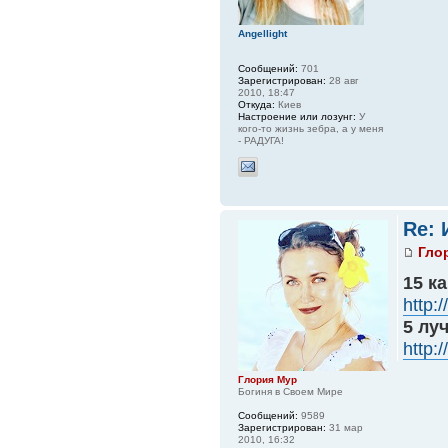
Angellight
Сообщений:
701
Зарегистрирован:
28 авг
2010, 18:47
Откуда:
Киев
Настроение или лозунг:
У
кого-то жизнь зебра, а у меня
- РАДУГА!
Re: 
Гло
15 к
http:
5 лу
http:
Глория Мур
Богиня в Своем Мире
Сообщений:
9589
Зарегистрирован:
31 мар
2010, 16:32