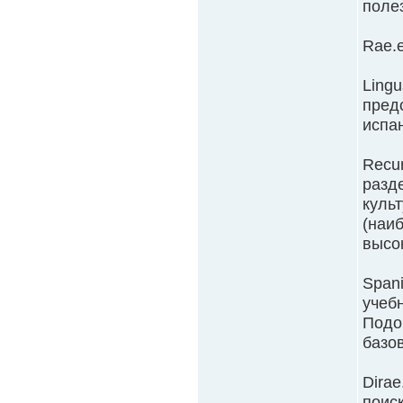
поле
Rae.
Ling
пред
испа
Recur
разде
культ
(наи
высок
Span
учебн
Подой
базо
Dira
поис