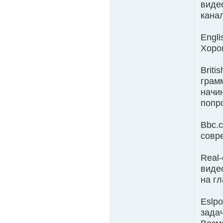
видео
канал
Engli
Хоро
Briti
грамм
начи
попро
Bbc.
совр
Real-
видео
на гл
Eslp
зада