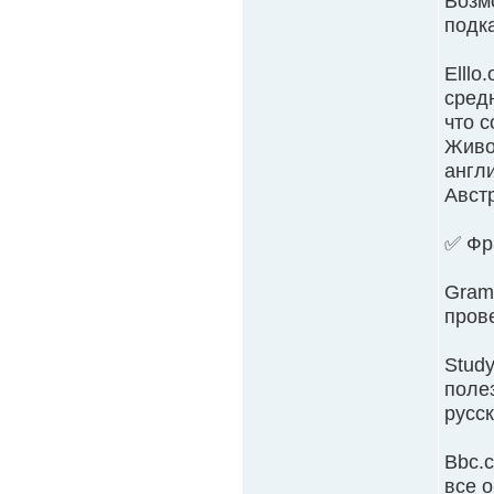
Возм
подк
Elllo
средн
что 
Живо
англ
Австр
✅ Фр
Gram
пров
Study
полез
русс
Bbc.
все о