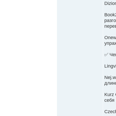
Dizio
Book
разго
перев
Onew
упраж
✅ Че
Lingv
Nej.
длинн
Kurz
себя 
Czech