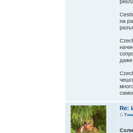
рекл
Сest
на ра
разъ
Czec
начи
сопр
даже
Сzec
чешск
мног
само
Re: 
Тэн
Сол