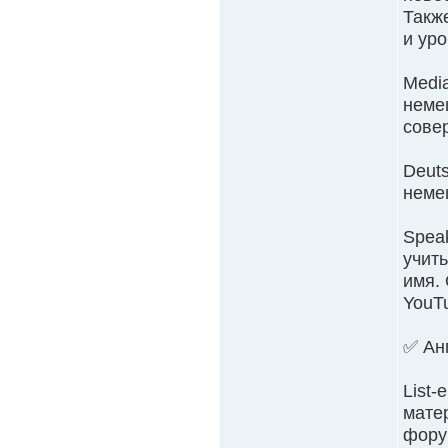
Такж
и уро
Medi
неме
сове
Deuts
неме
Spea
учит
имя. 
YouT
✅ Ан
List-
мате
фору