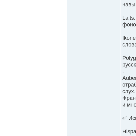
навык
Laits
фоно
Ikone
слов
Poly
русск
.
Auber
отра
слух.
Франц
и мн
✅ Ис
Hispa