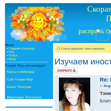
Скорая
П
расправь с
Меню
• Главная страница
Список форумов
‹
Кают-кампания
• FAQ
• Поиск
Изучаем инос
• Вход
Глория Мур рекомендует
{
Курсы и вебинары
TOPIC_LOCKED_SHORT
}
Re:
Сайт Глории Мур
Ange
Канал Телеграм
Тэни
Медитация. Бесплатно
Благ