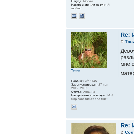
Откуда:
Москва
Настроение или лозунг:
Я
люблю!
Re: 
Тэн
Дево
разл
мне 
Тэния
матер
Сообщений:
1145
Зарегистрирован:
27 ноя
2012, 20:05
Откуда:
Украина
Настроение или лозунг:
Мой
мир заботиться обо мне!
Re: 
Сол