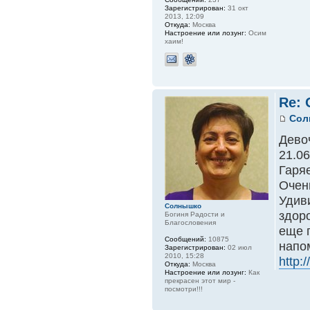
Зарегистрирован:
31 окт
2013, 12:09
Откуда:
Москва
Настроение или лозунг:
Осим
хаим!
Re:
Сол
Дево
21.06
Гаря
Очен
Удив
Солнышко
здоро
Богиня Радости и
Благословения
еще 
Сообщений:
10875
напо
Зарегистрирован:
02 июл
2010, 15:28
http:
Откуда:
Москва
Настроение или лозунг:
Как
прекрасен этот мир -
посмотри!!!