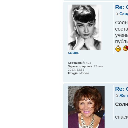
Re:
Сан
Солн
соста
учен
публ
Сандра
Сообщений:
494
Зарегистрирован:
24 янв
2013, 12:31
Откуда:
Москва
Re:
Жен
Сол
спас