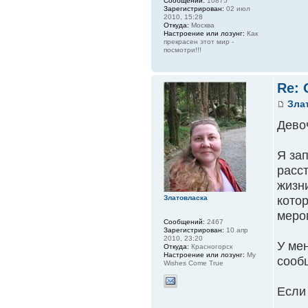
Сообщений:
10875
Зарегистрирован:
02 июл
2010, 15:28
Откуда:
Москва
Настроение или лозунг:
Как
прекрасен этот мир -
посмотри!!!
Re:
Зла
Девоч
Я за
расс
жизни
кото
Златовласка
меро
Сообщений:
2467
Зарегистрирован:
10 апр
2010, 23:20
У мен
Откуда:
Красногорск
Настроение или лозунг:
My
сооб
Wishes Come True
Если 