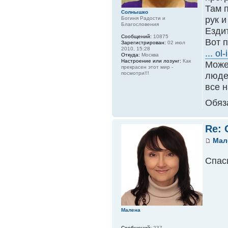
Там 
Солнышко
рук 
Богиня Радости и
Благословения
Езди
Сообщений:
10875
Вот 
Зарегистрирован:
02 июл
2010, 15:28
... ol-
Откуда:
Москва
Настроение или лозунг:
Как
Может
прекрасен этот мир -
посмотри!!!
люде
все 
Обяз
Re:
Мал
Спас
Малена
Сообщений:
237