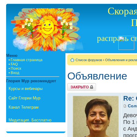
Скорая
П
расправь с
Меню
• Главная страница
Список форумов
‹
Объявления и рекл
• FAQ
• Поиск
Объявление
• Вход
Глория Мур рекомендует
{
Курсы и вебинары
TOPIC_LOCKED_SHORT
}
Re:
Сайт Глории Мур
Сол
Канал Телеграм
Дево
Медитация. Бесплатно
По 1
с Ан
прог