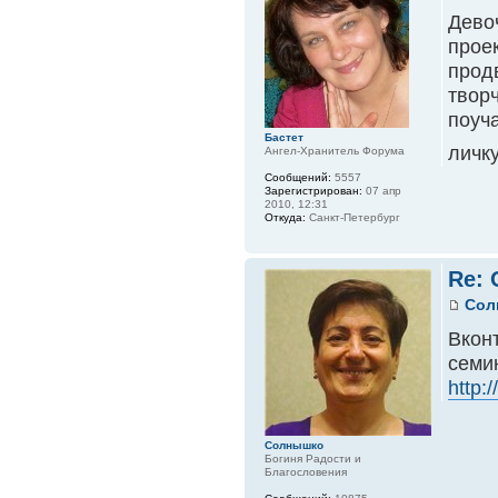
Дево
прое
прод
твор
поуч
Бастет
личк
Ангел-Хранитель Форума
Сообщений:
5557
Зарегистрирован:
07 апр
2010, 12:31
Откуда:
Санкт-Петербург
Re:
Сол
Вкон
семин
http:/
Солнышко
Богиня Радости и
Благословения