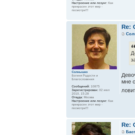
Настроение или лозунг:
Как
прекрасен этот мир -
посмотри!!!
Re:
Сол
Д
з
Солнышко
Девоч
Богиня Радости и
Благословения
мне о
Сообщений:
10875
лови
Зарегистрирован:
02 июл
2010, 15:28
Откуда:
Москва
Настроение или лозунг:
Как
прекрасен этот мир -
посмотри!!!
Re:
Бас