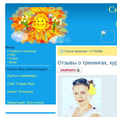
С
Меню
• Главная страница
Список форумов
‹
ОТЗЫВЫ
• FAQ
• Поиск
Отзывы о тренингах, кур
• Вход
{
Глория Мур рекомендует
TOPIC_LOCKED_SHORT
}
Курсы и вебинары
Сайт Глории Мур
Канал Телеграм
Медитация. Бесплатно