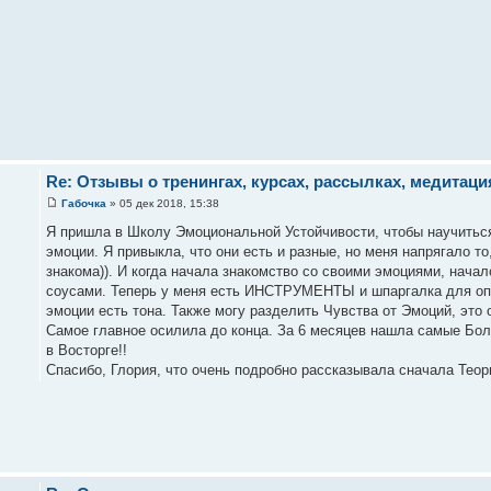
Re: Отзывы о тренингах, курсах, рассылках, медитация
Габочка
» 05 дек 2018, 15:38
Я пришла в Школу Эмоциональной Устойчивости, чтобы научитьс
эмоции. Я привыкла, что они есть и разные, но меня напрягало то
знакома)). И когда начала знакомство со своими эмоциями, нача
соусами. Теперь у меня есть ИНСТРУМЕНТЫ и шпаргалка для опр
эмоции есть тона. Также могу разделить Чувства от Эмоций, это
Самое главное осилила до конца. За 6 месяцев нашла самые Боле
в Восторге!!
Спасибо, Глория, что очень подробно рассказывала сначала Теор