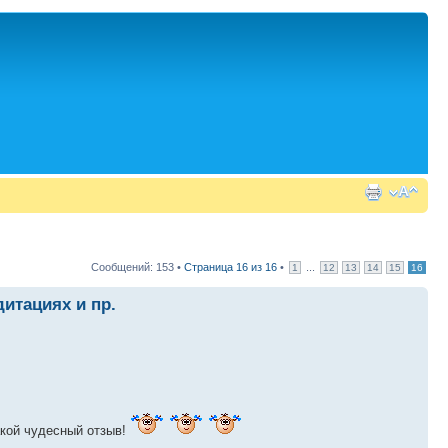
Сообщений: 153 •
Страница
16
из
16
•
...
1
12
13
14
15
16
дитациях и пр.
акой чудесный отзыв!