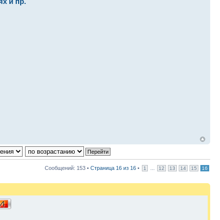
х и пр.
Сообщений: 153 •
Страница
16
из
16
•
...
1
12
13
14
15
16